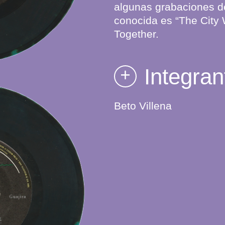
algunas grabaciones d
conocida es “The City 
Together.
Integran
+
Beto Villena