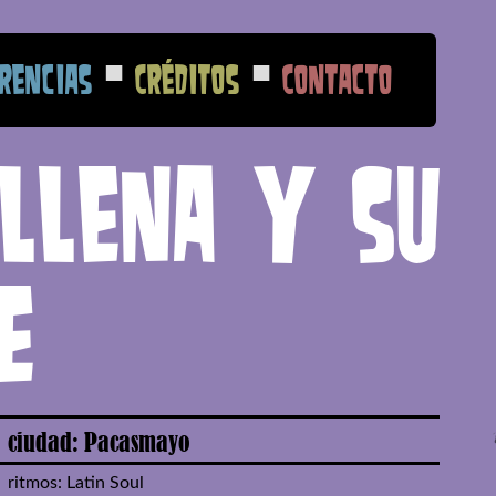
■
■
rencias
Créditos
Contacto
illena y su
e
ciudad: Pacasmayo
ritmos: Latin Soul