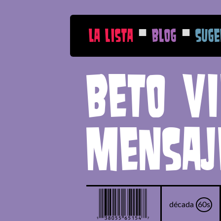
■
■
La Lista
Blog
Suge
Beto V
mensaj
década
60s