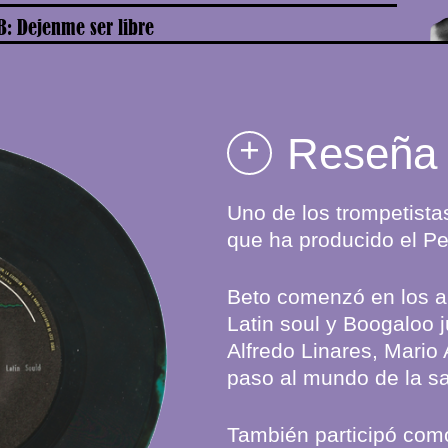
B: Dejenme ser libre
Reseña
+
Uno de los trompetist
que ha producido el Pe
Beto comenzó en los a
Latin soul y Boogaloo 
Alfredo Linares, Mario 
paso al mundo de la sa
También participó com