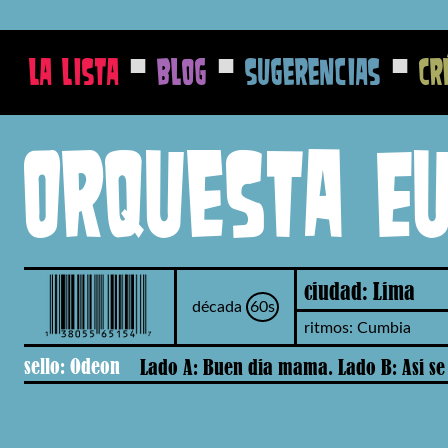
■
■
■
La Lista
Blog
Sugerencias
Cr
Orquesta E
ciudad: Lima
década
60s
ritmos: Cumbia
sello: Odeon
Lado A: Buen dia mama. Lado B: Asi se