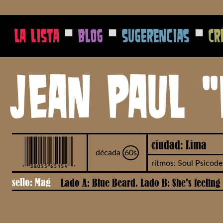
■
■
■
La Lista
Blog
Sugerencias
Cr
Jean Paul "
ciudad: Lima
década
60s
ritmos: Soul Psicodel
sello: Mag
Lado A: Blue Beard. Lado B: She's feeling