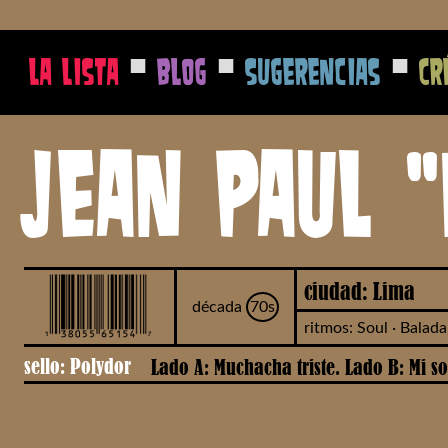
■
■
■
La Lista
Blog
Sugerencias
Cr
Jean Paul "
ciudad: Lima
década
70s
ritmos: Soul · Balada
sello: Polydor
Lado A: Muchacha triste. Lado B: Mi s