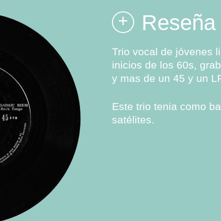
Reseña
+
Trio vocal de jóvenes 
inicios de los 60s, gr
y mas de un 45 y un L
Este trio tenia como b
satélites.