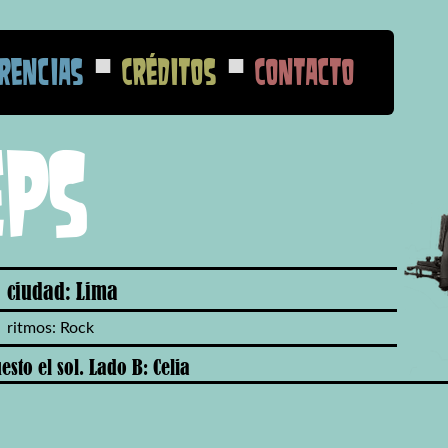
■
■
rencias
Créditos
Contacto
eps
ciudad: Lima
ritmos: Rock
esto el sol. Lado B: Celia