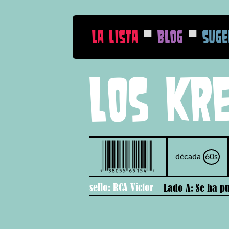
■
■
La Lista
Blog
Suge
Los Kr
década
60s
sello: RCA Victor
Lado A: Se ha pu