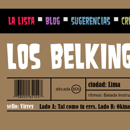
■
■
■
La Lista
Blog
Sugerencias
Cr
Los Belking
ciudad: Lima
década
60s
ritmos: Balada Instr
sello: Virrey
Lado A: Tal como tu eres. Lado B: Okin