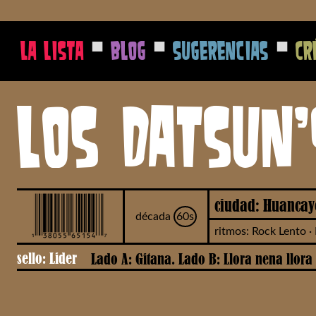
■
■
■
La Lista
Blog
Sugerencias
Cr
Los Datsun'
ciudad: Huancay
década
60s
ritmos: Rock Lento ·
sello: Lider
Lado A: Gitana. Lado B: Llora nena llora