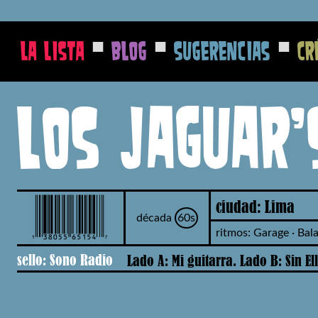
■
■
■
La Lista
Blog
Sugerencias
Cr
Los Jaguar'
ciudad: Lima
década
60s
ritmos: Garage · Bal
sello: Sono Radio
Lado A: Mi guitarra. Lado B: Sin El