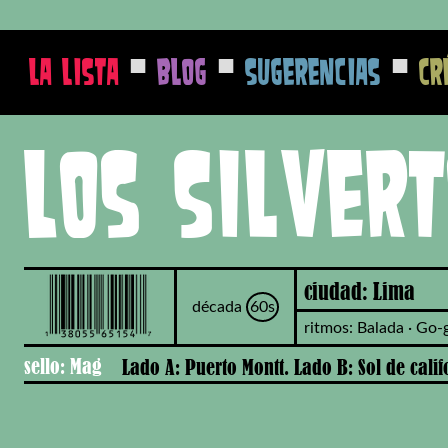
■
■
■
La Lista
Blog
Sugerencias
Cr
Los Silver
ciudad: Lima
década
60s
ritmos: Balada · Go-
sello: Mag
Lado A: Puerto Montt. Lado B: Sol de calif