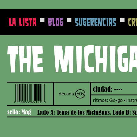
■
■
■
La Lista
Blog
Sugerencias
Cr
The Michig
ciudad: ----
década
60s
ritmos: Go-go · Inst
sello: Mag
Lado A: Tema de los Michigans. Lado B: Si