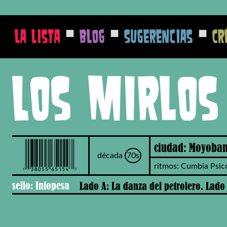
■
■
■
La Lista
Blog
Sugerencias
Cr
Los Mirlos
ciudad: Moyoba
década
70s
ritmos: Cumbia Psi
sello: Infopesa
Lado A: La danza del petrolero. Lado 