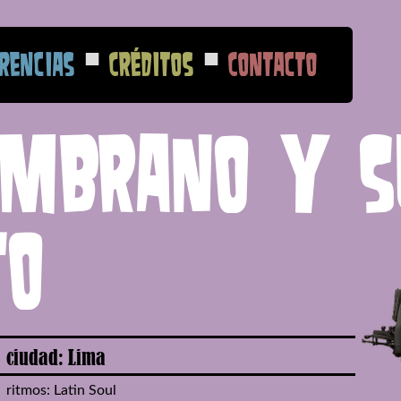
■
■
rencias
Créditos
Contacto
ambrano y s
to
ciudad: Lima
ritmos: Latin Soul