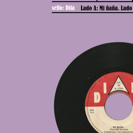
sello: Difa
Lado A: Mi ñaña. Lado