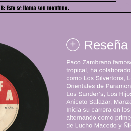
 B: Esto se llama son montuno.
Reseña
+
Paco Zambrano famoso
tropical, ha colaborad
como Los Silvertons, L
Orientales de Paramon
Los Sander’s, Los Hijos
Aniceto Salazar, Manzan
Inicia su carrera en los
alternando como prime
de Lucho Macedo y Ñik