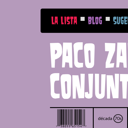
■
■
La Lista
Blog
Suge
Paco Z
conjun
década
70s