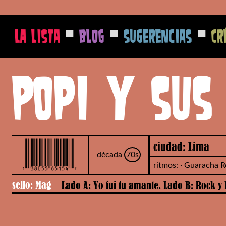
■
■
■
La Lista
Blog
Sugerencias
Cr
Popi y sus
ciudad: Lima
década
70s
ritmos: · Guaracha 
sello: Mag
Lado A: Yo fui tu amante. Lado B: Rock y 