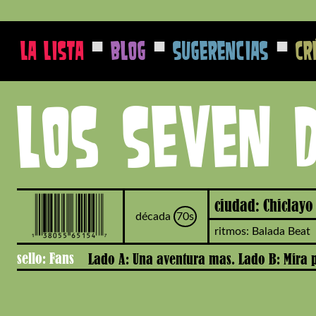
■
■
■
La Lista
Blog
Sugerencias
Cr
Los Seven 
ciudad: Chiclayo
década
70s
ritmos: Balada Beat
sello: Fans
Lado A: Una aventura mas. Lado B: Mira 