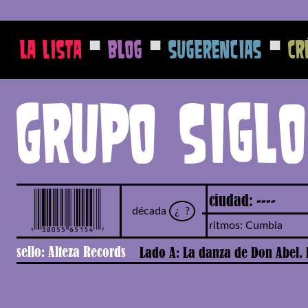
■
■
■
La Lista
Blog
Sugerencias
Cr
Grupo Sigl
ciudad: ----
década
¿ ?
ritmos: Cumbia
sello: Alteza Records
Lado A: La danza de Don Abel.