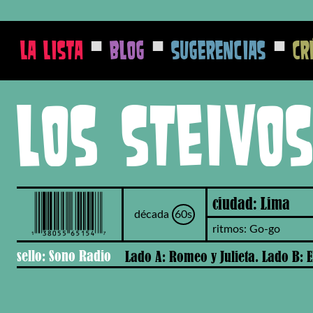
■
■
■
La Lista
Blog
Sugerencias
Cr
Los Steivo
ciudad: Lima
década
60s
ritmos: Go-go
sello: Sono Radio
Lado A: Romeo y Julieta. Lado B: E