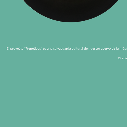
El proyecto “Freneticos” es una salvaguarda cultural de nuestro acervo de la músi
© 2026