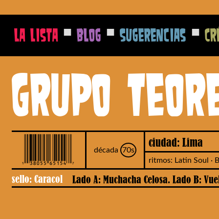
■
■
■
La Lista
Blog
Sugerencias
Cr
Grupo Teor
ciudad: Lima
década
70s
ritmos: Latin Soul · 
sello: Caracol
Lado A: Muchacha Celosa. Lado B: Vu