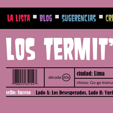
■
■
■
La Lista
Blog
Sugerencias
Cr
Los Termit
ciudad: Lima
década
60s
ritmos: Go-go Instru
sello: Suceso
Lado A: Los Desesperados. Lado B: Vue