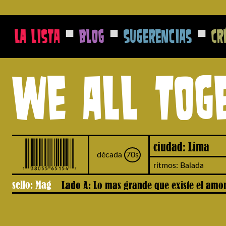
■
■
■
La Lista
Blog
Sugerencias
Cr
We All Tog
ciudad: Lima
década
70s
ritmos: Balada
sello: Mag
Lado A: Lo mas grande que existe el amor