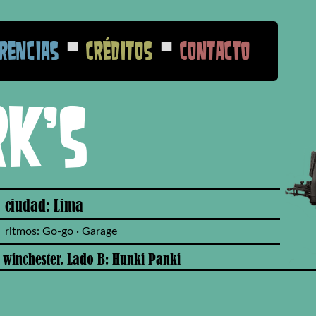
■
■
rencias
Créditos
Contacto
rk's
ciudad: Lima
ritmos: Go-go · Garage
e winchester. Lado B: Hunki Panki