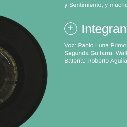
y Sentimiento, y much
Integran
+
Voz: Pablo Luna Prime
Segunda Guitarra: Walt
Batería: Roberto Aguila