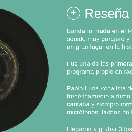
Reseña
+
Banda formada en el R
sonido muy garajero y 
un gran lugar en la his
Fue una de las primer
programa propio en radi
Pablo Luna vocalista d
frenéticamente a ritmo
cantaba y siempre ter
micrófonos, tachos de l
Llegaron a grabar 3 lps