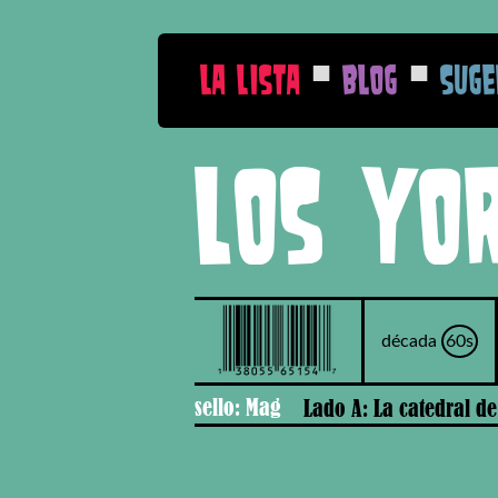
■
■
La Lista
Blog
Suge
Los Yo
década
60s
sello: Mag
Lado A: La catedral d