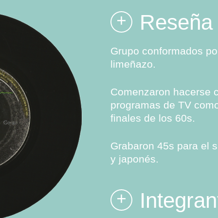
Reseña
+
Grupo conformados por 
limeñazo.
Comenzaron hacerse co
programas de TV como
finales de los 60s.
Grabaron 45s para el 
y japonés.
Integran
+