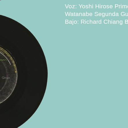
Voz: Yoshi Hirose Prim
Watanabe Segunda Gui
Bajo: Richard Chiang 