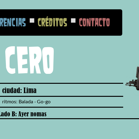
■
■
rencias
Créditos
Contacto
 Cero
ciudad: Lima
ritmos: Balada · Go-go
Lado B: Ayer nomas