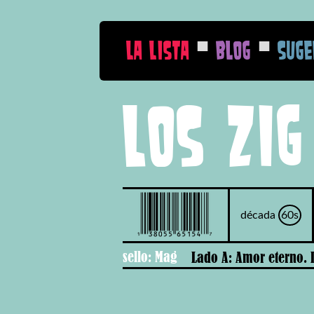
■
■
La Lista
Blog
Suge
Los Zig
década
60s
sello: Mag
Lado A: Amor eterno. 